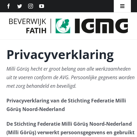
Ga
Toggle
naar
Navigat
Home
inhoud
Over ons
Privacyverklaring
Inschrijven
Milli Görüş hecht er groot belang aan alle werkzaamheden
Word Lid
uit te voeren conform de AVG. Persoonlijke gegevens worden
met zorg behandeld en beveiligd.
Contact
Privacyverklaring van de Stichting Federatie Milli
Görüş Noord-Nederland
De Stichting Federatie Milli Görüş Noord-Nederland
(Milli Görüş) verwerkt persoonsgegevens en gebruikt