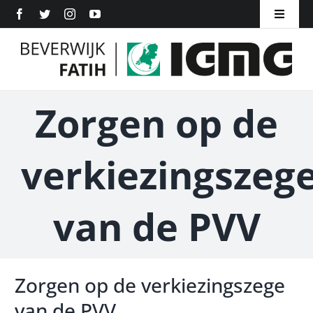
Ga
Toggle
naar
Navigat
Home
inhoud
Over ons
Zorgen op de
Inschrijven
verkiezingszeg
Word Lid
Contact
van de PVV
Zorgen op de verkiezingszege
van de PVV